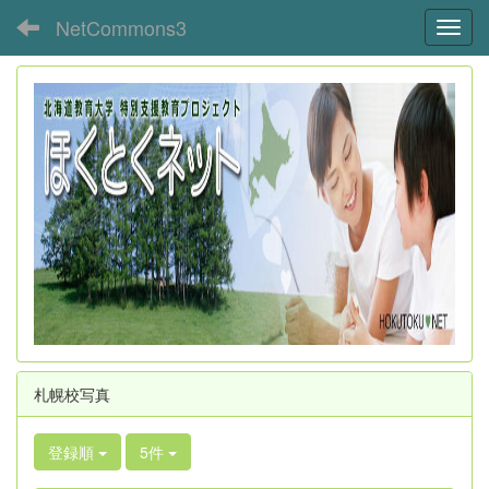
NetCommons3
Toggl
札幌校写真
登録順
5件