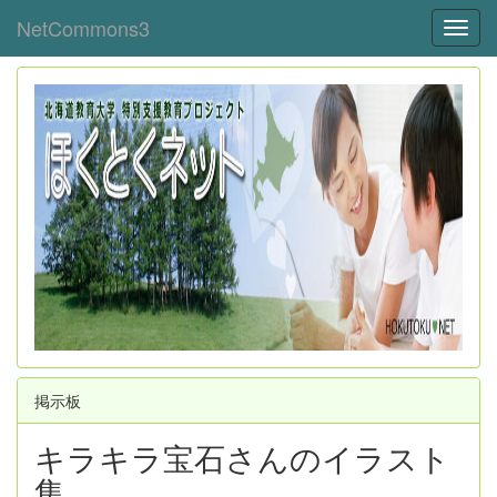
NetCommons3
Toggl
掲示板
キラキラ宝石さんのイラスト
集