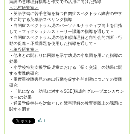
続詞の意味理解指導と作文での活用に向けた指導
＜北村研究室＞
・英語学習に苦手意識を持つ自閉症スペクトラム障害の中学
生に対する英単語スペリング指導
・自閉症スペクトラム児のパーソナルナラティブ向上を目指
して－フィクショナルストーリー課題の指導を通して－
・自閉症スペクトラム児の他者感情理解と向社会的判断・行
動の促進－矛盾課題を使用した指導を通して－
＜細谷研究室＞
・他者との関わりに困難を示す幼児の小集団を用いた指導の
効果
・小学校特別支援学級児童における「招く交流」の効果に関
する実践的研究
・重度重複障害児の表出行動を促す外的刺激についての実践
研究
・「気になる」幼児に対するSGE(構成的グループエンカウン
ター)の効果
・通常学級担任を対象とした障害理解の教育実践上の課題に
関する調査
1