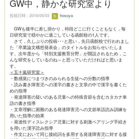
GW中，静かな研究室より
投稿日時 : 2019/05/03
hosoya
GWも後半に差し掛かり，特段どこに行くこともなく，毎
日研究室で穏やかに過ごしている函館校の1人です。
さて，久しぶりの投稿･･･と思い，先日函館校で行われまし
た「卒業論文構想発表会」のタイトルをお知らせいたしま
す。次年度から「特別支援教育分野」が開設されるため，こ
んな研究をしているのね～と思っていただければと思いま
す。
＜五十嵐研究室＞
・数感覚につまづきのみられる生徒への分数の指導
・読み書き障害児への漢字の書きと文章の中で漢字を書くた
めの指導
・発達障害の疑いのある児童への特殊音節を含むカタカナ単
語の書き指導
・文章理解に困難のある発達障害児への文節単語読み訓練を
用いた指導の効果
・発達性ディスレクシア児童に対する刺激ペアリング手続き
を用いた漢字読み指導
・作文において同じ接続詞を多用する発達障害児に対する接