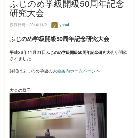
ふじのめ学級開級50周年記念
研究大会
投稿日時 : 2014/11/21
yasui
ふじのめ学級開級50周年記念研究大会
平成26年11月21日
が開催
ふじのめ学級開級50周年記念研究大会
されました。
詳細はふじのめ学級の
大会案内ホームページ
へ
大会の様子