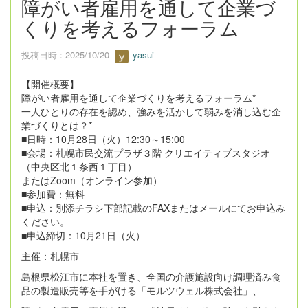
障がい者雇用を通して企業づ
くりを考えるフォーラム
投稿日時 : 2025/10/20
yasui
【開催概要】
障がい者雇用を通して企業づくりを考えるフォーラム*
一人ひとりの存在を認め、強みを活かして弱みを消し込む企
業づくりとは？*
■日時：10月28日（火）12:30～15:00
■会場：札幌市民交流プラザ３階 クリエイティブスタジオ
（中央区北１条西１丁目）
またはZoom（オンライン参加）
■参加費：無料
■申込：別添チラシ下部記載のFAXまたはメールにてお申込み
ください。
■申込締切：10月21日（火）
主催：札幌市
島根県松江市に本社を置き、全国の介護施設向け調理済み食
品の製造販売等を手がける「モルツウェル株式会社」、