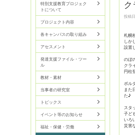
ク
特別支援教育プロジェク
トについて
投稿日時
プロジェクト内容
各キャンパスの取り組み
札幌
しか
アセスメント
設置
発達支援ファイル・ツー
のぼ
ル
クラ
円柱
教材・素材
ボル
また
当事者の研究室
た♪
トピックス
スタ
子ど
イベント等のお知らせ
いろ
災害
福祉・保健・労働