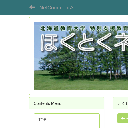
NetCommons3
Contents Menu
とく
TOP