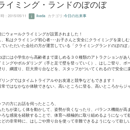
ライミング・ランドのぼのぼ
 : 2015/05/11
ikeda
カテゴリ:
今日の出来事
校にウォールクライミングが設置されました！
し、私はクライミング初心者･･･お子さんと安全にクライミングを楽しむ
していただいた会社の方が運営している「クライミングランドのぼのぼ」に
のぼには小学生から高齢者まで楽しめる３０種類のアトラクションがあ
イミングやボルダリング（手と足で壁を登っていく）、はしご登り、ボ
登り、綱渡り、巨大滑り台などを、スタッフがついてくれるので安全に
ダリングではタイムトライアルやお友達と競争などもできます！
日常ではなかなか体験できない、高いところに登る、高いところからジ
ッフの方にお話を伺ったところ、
もたちが楽しく体を動かして、姿勢が良くなったり、バランス機能が高
いろな感覚を経験することで、体育へ積極的に取り組めるようになって
などの非常時に、はしごや滑り台を使って非難できるようになって欲し