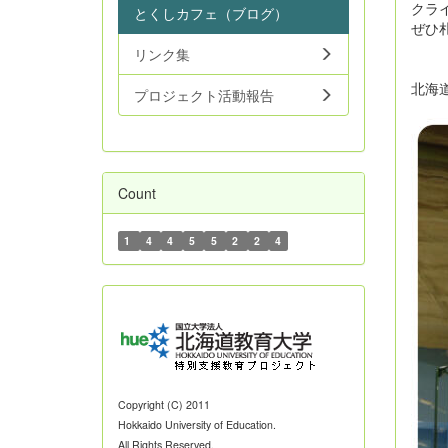
クラ
とくしカフェ（ブログ）
ぜひ
リンク集
北海
プロジェクト活動報告
Count
1
4
4
5
5
2
2
4
Copyright (C) 2011
Hokkaido University of Education.
All Rights Reserved.