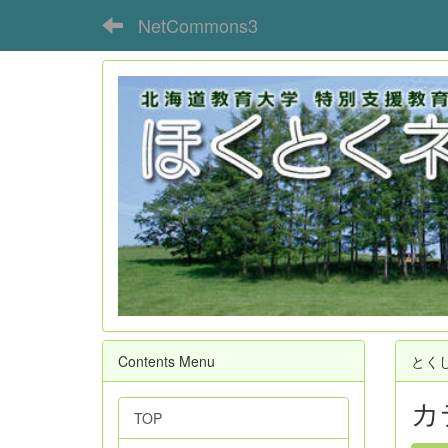
NetCommons3
Contents Menu
とく
カ
TOP