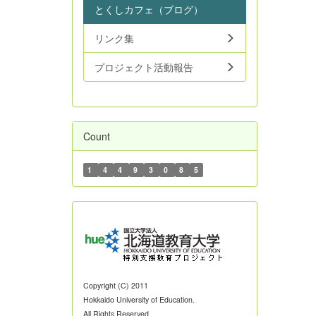
とくしカフェ（ブログ）
リンク集
プロジェクト活動報告
Count
1
4
4
9
3
0
8
5
Copyright (C) 2011
Hokkaido University of Education.
All Rights Reserved.