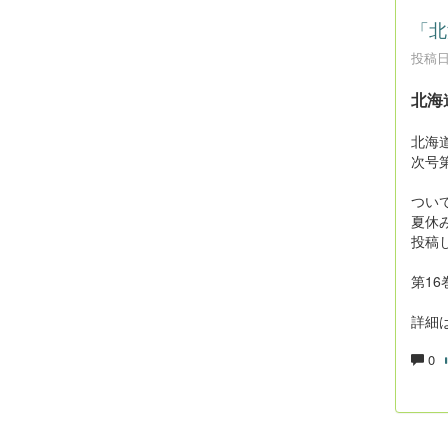
「北
投稿日時
北海
北海
次号
つい
夏休
投稿
第16
詳細
0