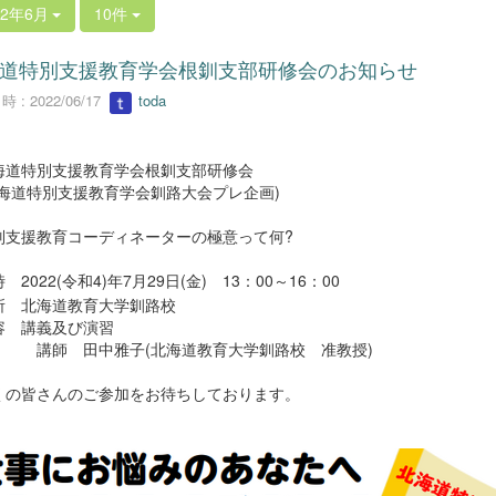
22年6月
10件
道特別支援教育学会根釧支部研修会のお知らせ
 : 2022/06/17
toda
道特別支援教育学会根釧支部研修会
海道特別支援教育学会釧路大会プレ企画)
支援教育コーディネーターの極意って何
?
時
2022(
令和
4)
年
7
月
29
日
(
金
)
13
：
00
～
16
：
00
所
北海道教育大学釧路校
 講義及び演習
 田中雅子(北海道教育大学釧路校 准教授)
の皆さんのご参加をお待ちしております。