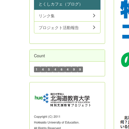
とくしカフェ（ブログ）
リンク集
プロジェクト活動報告
Count
1
4
5
4
6
4
9
9
Copyright (C) 2011
Hokkaido University of Education.
All Rights Reserved.