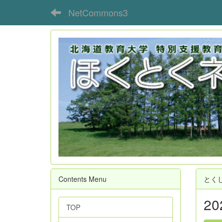
NetCommons3
Contents Menu
とく
2
TOP