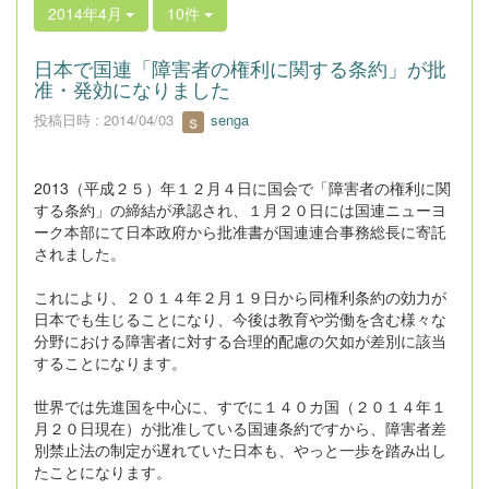
2014年4月
10件
日本で国連「障害者の権利に関する条約」が批
准・発効になりました
投稿日時 : 2014/04/03
senga
2013（平成２５）年１２月４日に国会で「障害者の権利に関
する条約」の締結が承認され、１月２０日には国連ニューヨ
ーク本部にて日本政府から批准書が国連連合事務総長に寄託
されました。
これにより、２０１４年２月１９日から同権利条約の効力が
日本でも生じることになり、今後は教育や労働を含む様々な
分野における障害者に対する合理的配慮の欠如が差別に該当
することになります。
世界では先進国を中心に、すでに１４０カ国（２０１４年１
月２０日現在）が批准している国連条約ですから、障害者差
別禁止法の制定が遅れていた日本も、やっと一歩を踏み出し
たことになります。