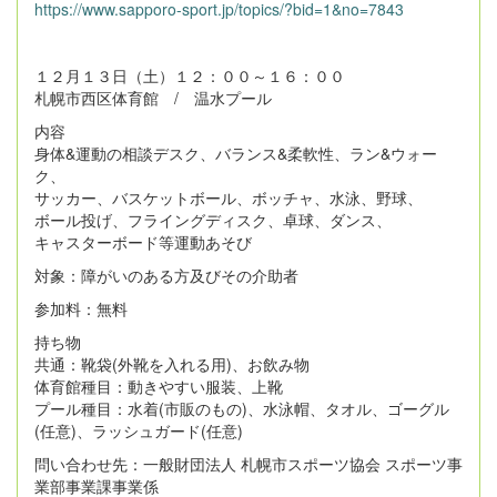
https://www.sapporo-sport.jp/topics/?bid=1&no=7843
１２月１３日（土）１２：００～１６：００
札幌市西区体育館 / 温水プール
内容
身体&運動の相談デスク、バランス&柔軟性、ラン&ウォー
ク、
サッカー、バスケットボール、ボッチャ、水泳、野球、
ボール投げ、フライングディスク、卓球、ダンス、
キャスターボード等運動あそび
対象：障がいのある方及びその介助者
参加料：無料
持ち物
共通：靴袋(外靴を入れる用)、お飲み物
体育館種目：動きやすい服装、上靴
プール種目：水着(市販のもの)、水泳帽、タオル、ゴーグル
(任意)、ラッシュガード(任意)
問い合わせ先：一般財団法人 札幌市スポーツ協会 スポーツ事
業部事業課事業係