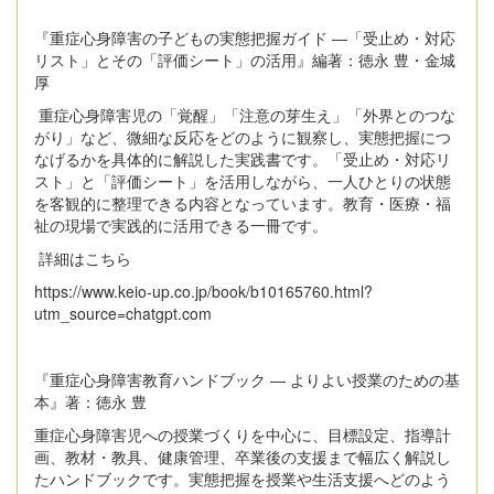
『重症心身障害の子どもの実態把握ガイド ―「受止め・対応
リスト」とその「評価シート」の活用』編著：徳永 豊・金城
厚
重症心身障害児の「覚醒」「注意の芽生え」「外界とのつな
がり」など、微細な反応をどのように観察し、実態把握につ
なげるかを具体的に解説した実践書です。「受止め・対応リ
スト」と「評価シート」を活用しながら、一人ひとりの状態
を客観的に整理できる内容となっています。教育・医療・福
祉の現場で実践的に活用できる一冊です。
詳細はこちら
https://www.keio-up.co.jp/book/b10165760.html?
utm_source=chatgpt.com
『重症心身障害教育ハンドブック ― よりよい授業のための基
本』著：徳永 豊
重症心身障害児への授業づくりを中心に、目標設定、指導計
画、教材・教具、健康管理、卒業後の支援まで幅広く解説し
たハンドブックです。実態把握を授業や生活支援へどのよう