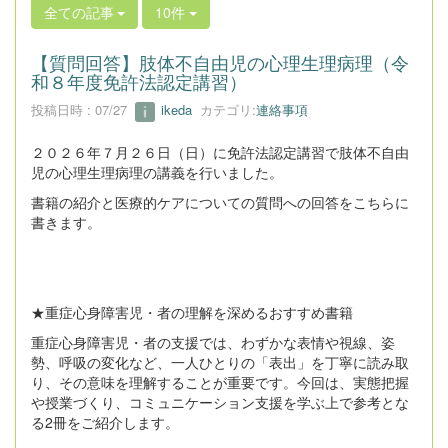
全ての記事
10件
【質問回答】肢体不自由児の心理生理病理（令
和８年度免許法認定講習）
投稿日時 : 07/27
ikeda
カテゴリ:
連絡事項
２０２６年７月２６日（日）に免許法認定講習で肢体不自由
児の心理生理病理の講義を行いました。
書籍の紹介と医療的ケアについての質問への回答をこちらに
書きます。
★重症心身障害児・者の理解を深めるおすすめ書籍
重症心身障害児・者の支援では、わずかな表情や視線、姿
勢、呼吸の変化など、一人ひとりの「表出」を丁寧に読み取
り、その意味を理解することが重要です。今回は、実態把握
や授業づくり、コミュニケーション支援を学ぶ上で参考とな
る2冊をご紹介します。