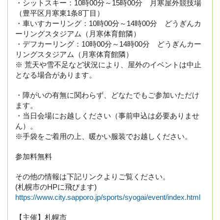
・シットスキー：10時00分～15時00分　月寒屋外競技場
（豊平区月寒東1条8丁目）
・車いすカーリング：10時00分～14時00分　どうぎんカ
ーリングスタジアム（月寒体育館隣）
・デフカーリング：10時00分～14時00分　どうぎんカー
リングスタジアム（月寒体育館隣）
※ 荒天や雪不足など状況により、屋外のイベントは中止
となる場合があります。
・障がいの有無に関わらず、どなたでもご参加いただけ
ます。
・当日会場にお越しください（事前申込は必要ありませ
ん）。
※手袋をご着用の上、暖かい服装でお越しください。
参加料無料
その他の情報は下記リンクよりご覧ください。
(札幌市のHPに飛びます)
https://www.city.sapporo.jp/sports/syogai/event/index.html
【主催】札幌市