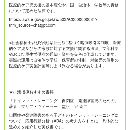
医療的ケア児支援の基本理念や、国・自治体・学校等の責務
について定めた法律です。
https://laws.e-gov.go.jp/law/503AC0000000081?
utm_source=chatgpt.com
※社会福祉士及び介護福祉士法に基づく喀痰吸引等制度、医療
的ケア児及びその家族に対する支援に関する法律、文部科学
省および厚生労働省の通知・資料を参考に作成しています。
実際の運用は自治体や学校・保育所の体制、対象児の個別の
医療的ケア実施計画等により異なる場合があります。
★排泄指導おすすめ書籍
『トイレットトレーニング―自閉症、発達障害児のための』
著者：マリア・ウィーラー 監訳：谷 晋二
自閉症や発達障害のある子どものトイレットトレーニングに
ついて、応用行動分析（ABA）の考え方をもとに、具体的な
進め方を紹介した実践書です。