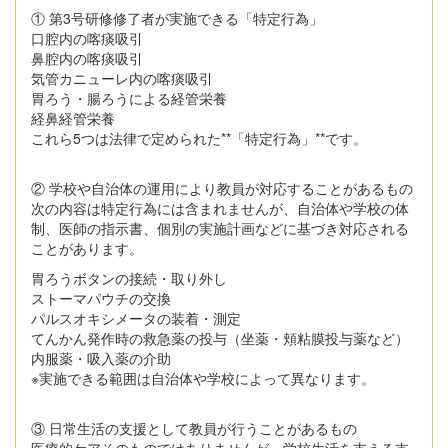
① 第3号研修修了者が実施できる「特定行為」
口腔内の喀痰吸引
鼻腔内の喀痰吸引
気管カニューレ内の喀痰吸引
胃ろう・腸ろうによる経管栄養
経鼻経管栄養
これら5つは法律で定められた**「特定行為」**です。
② 学校や自治体の運用により教員が対応することがあるもの
次の内容は特定行為には含まれませんが、自治体や学校の体
制、医師の指示書、個別の実施計画などに基づき対応される
ことがあります。
胃ろうボタンの接続・取り外し
ストーマパウチの交換
パルスオキシメータの装着・測定
てんかん発作時の救急薬の投与（坐薬・頬粘膜投与薬など）
内服薬・吸入薬の介助
※実施できる範囲は自治体や学校によって異なります。
③ 日常生活の支援として教員が行うことがあるもの
医療的ケアそのものではありませんが、学校生活を支える支