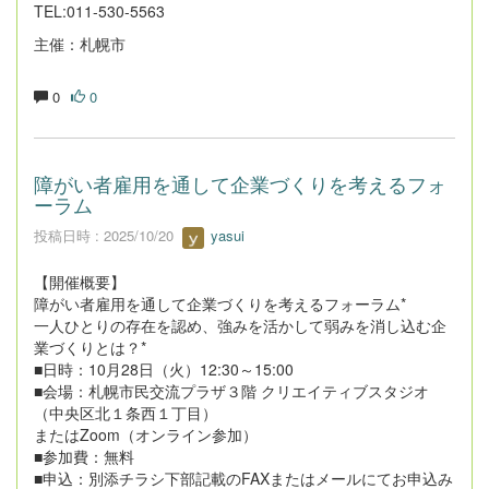
TEL:011-530-5563
主催：札幌市
0
0
障がい者雇用を通して企業づくりを考えるフォ
ーラム
投稿日時 : 2025/10/20
yasui
【開催概要】
障がい者雇用を通して企業づくりを考えるフォーラム*
一人ひとりの存在を認め、強みを活かして弱みを消し込む企
業づくりとは？*
■日時：10月28日（火）12:30～15:00
■会場：札幌市民交流プラザ３階 クリエイティブスタジオ
（中央区北１条西１丁目）
またはZoom（オンライン参加）
■参加費：無料
■申込：別添チラシ下部記載のFAXまたはメールにてお申込み