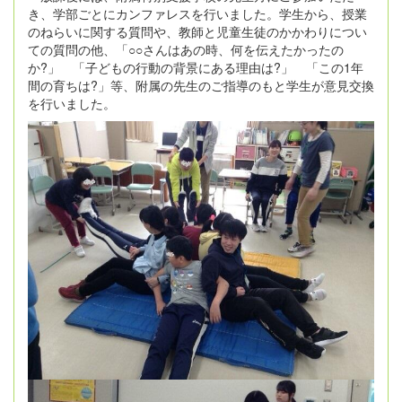
き、学部ごとにカンファレスを行いました。学生から、授業
のねらいに関する質問や、教師と児童生徒のかかわりについ
ての質問の他、「○○さんはあの時、何を伝えたかったの
か
?
」 「子どもの行動の背景にある理由は
?
」 「この
1
年
間の育ちは
?
」等、附属の先生のご指導のもと学生が意見交換
を行いました。