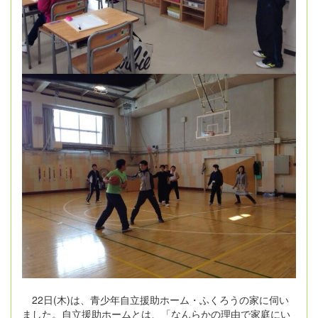
22
日
(
木
)
は、青少年自立援助ホーム・ふくろうの家に伺い
ました。自立援助ホームとは、「なんらかの理由で家庭にい