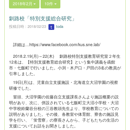
2018年2月
10件
釧路校「特別支援総合研究」
投稿日時 : 2018/02/23
toda
詳細は…https://www.facebook.com/kus.sne.lab/
2018.2.19(
月
)
～
22(
木
) 釧路校
特別支援教育研究室２年生
12
名は、【特別支援教育総合研究】という集中講義を函館
市・七飯町で行いました。小渕・木戸口・戸田の3名の教員が
引率しました。
19
日
(
月
)
は、児童自立支援施設・北海道立大沼学園の視察
研修でした。
冒頭、大沼学園の佐藤自立支援課長さんより施設概要の説
明があり、次に、併設されている七飯町立大沼小学校・大沼
中学校鈴蘭谷分校の三谷教頭先生より、学校教育についての
説明がありました。その後、各教室や体育館、寮舎の施設見
学を行い、「蛍雪寮」の寮長さんから、子どもたちの生活の
支援についてお話をお聞きしました。