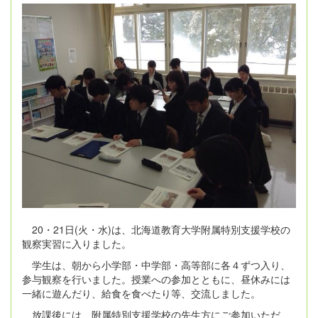
20
・
21
日
(
火・水
)
は、北海道教育大学附属特別支援学校の
観察実習に入りました。
学生は、朝から小学部・中学部・高等部に各４ずつ入り、
参与観察を行いました。授業への参加とともに、昼休みには
一緒に遊んだり、給食を食べたり等、交流しました。
放課後には、附属特別支援学校の先生方にご参加いただ