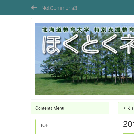
NetCommons3
Contents Menu
とく
2
TOP