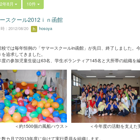
12年8月
10件
ースクール2012ｉｎ函館
 : 2012/08/20
hosoya
校では毎年恒例の「サマースクールin函館」が先日、終了しました。今
さを追求してきました。
度の参加児童生徒は63名、学生ボランティア145名と大所帯の組織を
1500個の風船ハウス＞ ＜今年度の活動を支えた実
数カ月で2013年度に向けて実行委員を組織します。