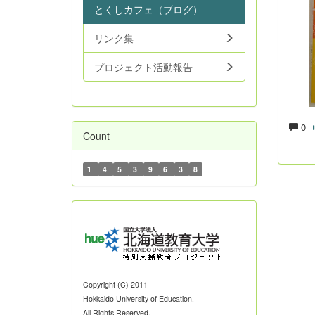
とくしカフェ（ブログ）
リンク集
プロジェクト活動報告
0
Count
1
4
5
3
9
6
3
8
Copyright (C) 2011
Hokkaido University of Education.
All Rights Reserved.