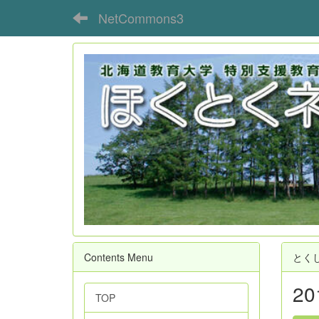
NetCommons3
Contents Menu
とく
2
TOP