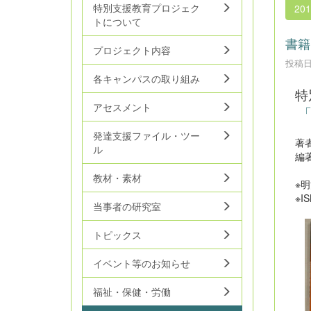
特別支援教育プロジェク
20
トについて
書籍
プロジェクト内容
投稿日時
各キャンパスの取り組み
特
アセスメント
発達支援ファイル・ツー
著者
ル
編著
教材・素材
※明
※ISB
当事者の研究室
トピックス
イベント等のお知らせ
福祉・保健・労働