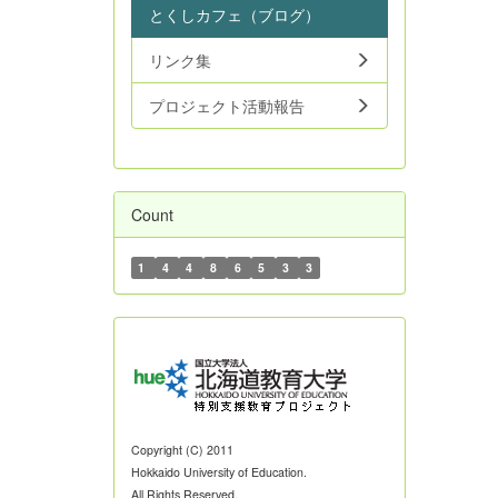
とくしカフェ（ブログ）
リンク集
プロジェクト活動報告
Count
1
4
4
8
6
5
3
3
Copyright (C) 2011
Hokkaido University of Education.
All Rights Reserved.