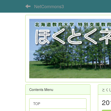
NetCommons3
Contents Menu
とく
2
TOP