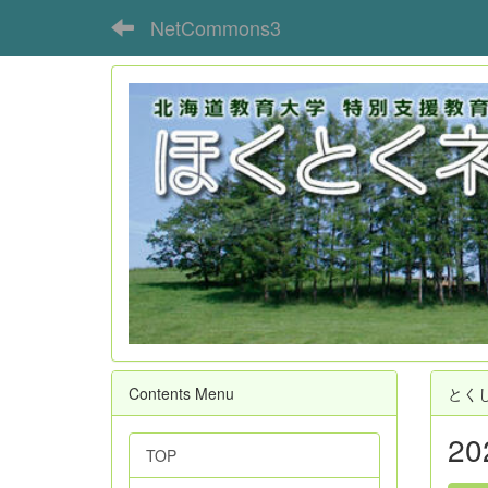
NetCommons3
Contents Menu
とく
2
TOP