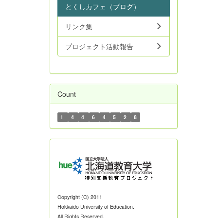
とくしカフェ（ブログ）
リンク集
プロジェクト活動報告
Count
1
4
4
6
4
5
2
8
Copyright (C) 2011
Hokkaido University of Education.
All Rights Reserved.