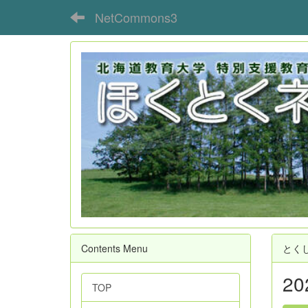
NetCommons3
Contents Menu
とく
2
TOP