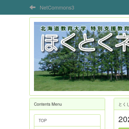
NetCommons3
Contents Menu
とく
2
TOP