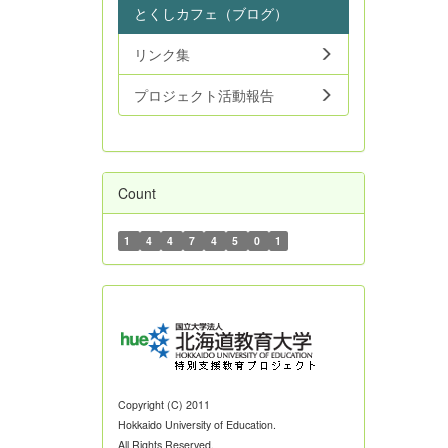
とくしカフェ（ブログ）
リンク集
プロジェクト活動報告
Count
1
4
4
7
4
5
0
1
Copyright (C) 2011
Hokkaido University of Education.
All Rights Reserved.