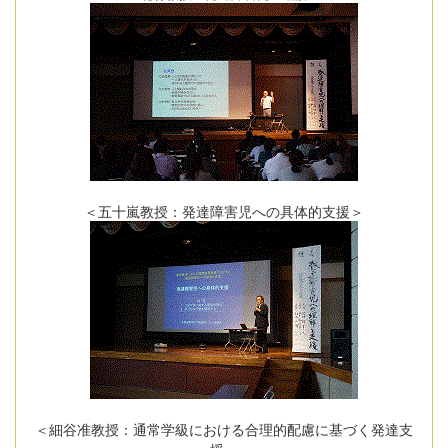
＜五十嵐教授：発達障害児への具体的支援＞
＜細谷准教授：通常学級における合理的配慮に基づく発達支