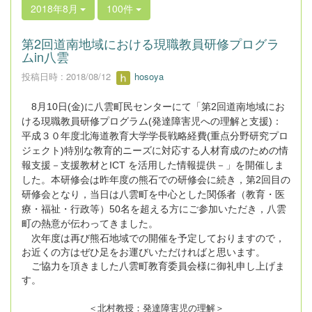
2018年8月
100件
第2回道南地域における現職教員研修プログラ
ムin八雲
投稿日時 : 2018/08/12
hosoya
8月10日(金)に八雲町民センターにて「第2回
道南地域にお
ける現職教員研修プログラム
(
発達障害児への理解と支援
)：
平成３０年度北海道教育大学学長戦略経費
(
重点分野研究プロ
ジェクト
)
特別な教育的ニーズに対応する人材育成のための情
報支援－支援教材と
ICT
を活用した情報提供－
」を開催しま
した。本研修会は昨年度の熊石での研修会に続き，第2回目の
研修会となり，当日は八雲町を中心とした関係者（教育・医
療・福祉・行政等）50名を超える方にご参加いただき，八雲
町の熱意が伝わってきました。
次年度は再び熊石地域での開催を予定しておりますので，
お近くの方はぜひ足をお運びいただければと思います。
ご協力を頂きました八雲町教育委員会様に御礼申し上げま
す。
＜北村教授：発達障害児の理解＞