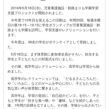
2016
年
5
月
18
日
(
水
)
、児童養護施設・釧路まりも学園学習
支援プロジェクトが開始されました。
今年度で
10
年目を迎えるこの活動は、年間
25
回、毎週水曜
日の夜
18:15
～
19:15
に学生ボランティアが児童養護施設・釧
路まりも学園を訪問し、学習支援やレクリェーションを行い
ます。
今年度は、
38
名の学生がボランティアとして登録しまし
た。
5
月
18
日は、まず体育館に参加者全員がそろい、担当する
学生と子どもたちとの対面式を行いました。
その後、低学年はレクリェーション、高学年は学習から始
めました。
低学年のレクリェーションでは、「だるまさんころんだ」
や「いろおに」などのゲームを中心に行い、子どもたちの元
気な笑い声が体育館に響きました。
高学年は、学習の冒頭に「自己紹介ビンゴ」を行い、子ど
もと学生が「好きな食べ物」や「趣味」などを紹介しあった
後、
1
年間の目標を立てました。その後、学校から出されてい