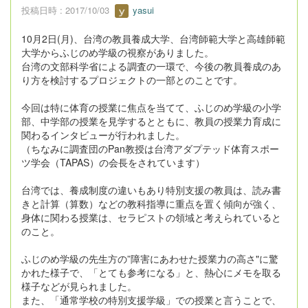
投稿日時 : 2017/10/03
yasui
10月2日(月)、台湾の教員養成大学、台湾師範大学と高雄師範
大学からふじのめ学級の視察がありました。
台湾の文部科学省による調査の一環で、今後の教員養成のあ
り方を検討するプロジェクトの一部とのことです。
今回は特に体育の授業に焦点を当てて、ふじのめ学級の小学
部、中学部の授業を見学するとともに、教員の授業力育成に
関わるインタビューが行われました。
（ちなみに調査団のPan教授は台湾アダプテッド体育スポー
ツ学会（TAPAS）の会長をされています）
台湾では、養成制度の違いもあり特別支援の教員は、読み書
きと計算（算数）などの教科指導に重点を置く傾向が強く、
身体に関わる授業は、セラピストの領域と考えられていると
のこと。
ふじのめ学級の先生方の”障害にあわせた授業力の高さ"に驚
かれた様子で、「とても参考になる」と、熱心にメモを取る
様子などが見られました。
また、「通常学校の特別支援学級」での授業と言うことで、