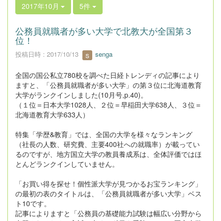
2017年10月
5件
公務員就職者が多い大学で北教大が全国第３
位！
投稿日時 : 2017/10/13
senga
全国の国公私立780校を調べた日経トレンディの記事により
ますと、「公務員就職者が多い大学」の第３位に北海道教育
大学がランクインしました(10月号,p.40)。
（１位＝日本大学1028人、２位＝早稲田大学638人、３位＝
北海道教育大学633人）
特集「学歴&教育」では、全国の大学を様々なランキング
（社長の人数、研究費、主要400社への就職率）が載ってい
るのですが、地方国立大学の教員養成系は、全体評価ではほ
とんどランクインしていません。
「お買い得を探せ！個性派大学が見つかるお宝ランキング」
の最初の表のタイトルは、「公務員就職者が多い大学」ベス
ト10です。
記事によりますと「公務員の基礎能力試験は幅広い分野から