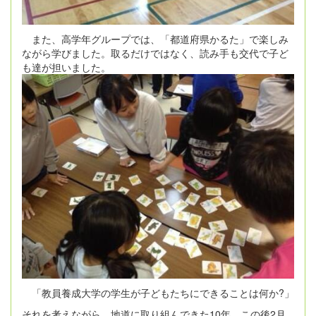
また、高学年グループでは、「都道府県かるた」で楽しみ
ながら学びました。取るだけではなく、読み手も交代で子ど
も達が担いました。
「教員養成大学の学生が子どもたちにできることは何か
?
」
それを考えながら、地道に取り組んできた
10
年。この後
2
月