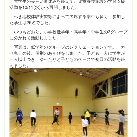
大学生の長～い夏休みを終えて、児童養護施設の学習支援
活動を
10/11(
水
)
から再開しました。
へき地校体験実習等によって欠席する学生も多く、参加し
た学生は
25
名でした。
いつもどおり、小学校低学年・高学年・中学生の
3
グループ
に分かれて活動しました。
写真は、低学年のグループのレクリェーションです。「カ
ベ鬼」の後、個別のあそびをしました。子ども一人に学生が
一人以上つき、ゆったりと子どものペースで初日の活動を終
えました。