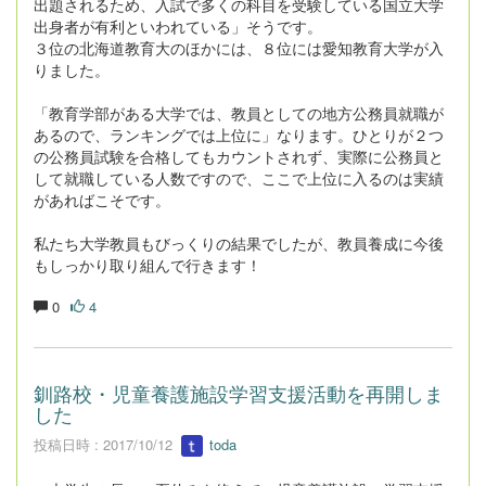
出題されるため、入試で多くの科目を受験している国立大学
出身者が有利といわれている」そうです。
３位の北海道教育大のほかには、８位には愛知教育大学が入
りました。
「教育学部がある大学では、教員としての地方公務員就職が
あるので、ランキングでは上位に」なります。ひとりが２つ
の公務員試験を合格してもカウントされず、実際に公務員と
して就職している人数ですので、ここで上位に入るのは実績
があればこそです。
私たち大学教員もびっくりの結果でしたが、教員養成に今後
もしっかり取り組んで行きます！
0
4
釧路校・児童養護施設学習支援活動を再開しま
した
投稿日時 : 2017/10/12
toda