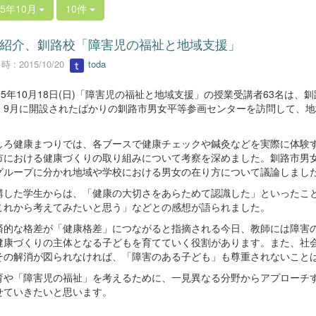
15年10月
10件
紹介、釧路校「障害児の福祉と地域支援」
 : 2015/10/20
toda
15
年
10
月
18
日
(
日
)
「障害児の福祉と地域支援」の授業受講者
63
名は、釧
、
9
月に開設されたばかりの釧路市男女平等参画センターを訪問して、地
ろ健康まつりでは、各ブースで健康チェックや鍼灸などを実際に体験す
市における健康づくりの取り組みについて考察を深めました。釧路市男
グループに分かれ地域や学校における男女の在り方について議論しまし
した学生からは、「健康の大切さをあらためて認識した」といったこと
これから考えてみたいと思う」などとの感想が語られました。
的な格差が「健康格差」につながると指摘される今日、教師には障害の
健康づくりの主体となる子どもを育てていく役割があります。また、社
その解消が図られなければ、「障害のある子ども」も尊重されないこと
や「障害児の福祉」を考えるために、一見異なる分野からアプローチす
せていきたいと思います。