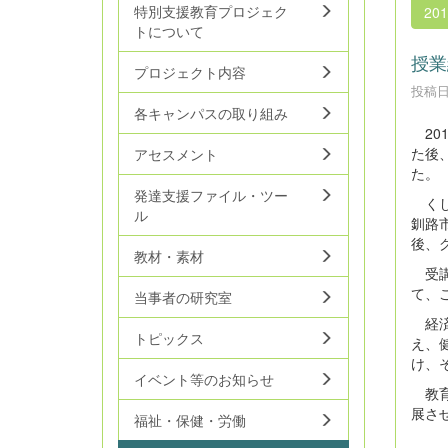
特別支援教育プロジェク
20
トについて
授業
プロジェクト内容
投稿日時
各キャンパスの取り組み
20
た後
アセスメント
た。
発達支援ファイル・ツー
くし
ル
釧路
後、
教材・素材
受講
て、
当事者の研究室
経済
トピックス
え、
け、
イベント等のお知らせ
教育
展さ
福祉・保健・労働