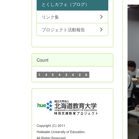
とくしカフェ（ブログ）
リンク集
プロジェクト活動報告
Count
1
4
5
4
2
4
2
6
Copyright (C) 2011
Hokkaido University of Education.
All Rights Reserved.