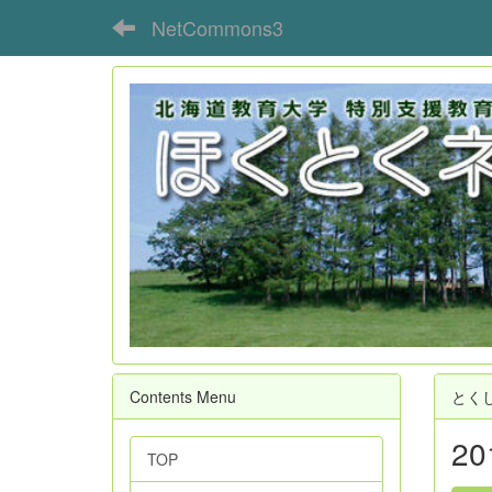
NetCommons3
Contents Menu
とく
2
TOP