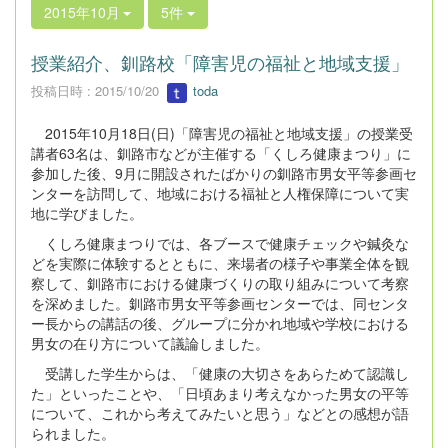
2015年10月
5件
授業紹介、釧路校「障害児の福祉と地域支援」
投稿日時 : 2015/10/20
toda
2015
年
10
月
18
日
(
日
)
「障害児の福祉と地域支援」の授業受
講者
63
名は、釧路市などが主催する「くしろ健康まつり」に
参加した後、
9
月に開設されたばかりの釧路市男女平等参画セ
ンターを訪問して、地域における福祉と人権保障について実
地に学びました。
くしろ健康まつりでは、各ブースで健康チェックや鍼灸な
どを実際に体験するとともに、来場者の様子や事業全体を観
察して、釧路市における健康づくりの取り組みについて考察
を深めました。釧路市男女平等参画センターでは、同センタ
ー長からの講話の後、グループに分かれ地域や学校における
男女の在り方について議論しました。
受講した学生からは、「健康の大切さをあらためて認識し
た」といったことや、「日頃あまり考えなかった男女の平等
について、これから考えてみたいと思う」などとの感想が語
られました。