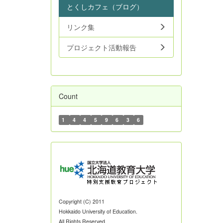
とくしカフェ（ブログ）
リンク集
プロジェクト活動報告
Count
1
4
4
5
9
6
3
6
Copyright (C) 2011
Hokkaido University of Education.
All Rights Reserved.