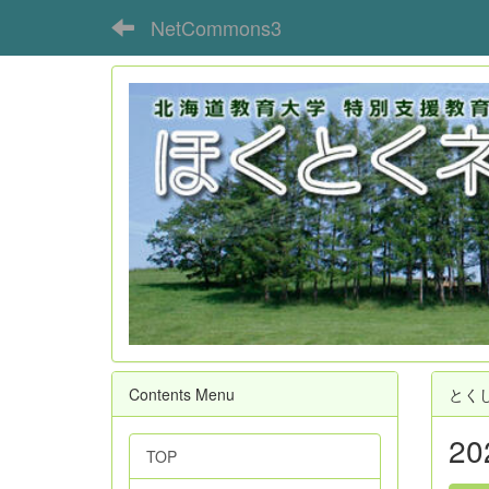
NetCommons3
Contents Menu
とく
2
TOP