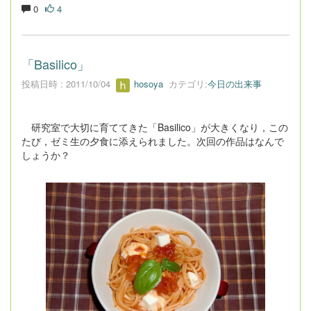
0
4
「Basilico」
投稿日時 : 2011/10/04
hosoya
カテゴリ:
今日の出来事
研究室で大切に育ててきた「Basilico」が大きくなり，この
たび，ゼミ生の夕食に添えられました。次回の作品はなんで
しょうか？