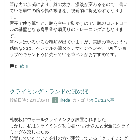
筆は力の加減により、線の太さ、濃淡が変わるるので、書い
ている最中の腕や指の動きを、視覚的に捉えやすくなりま
す。
習字で使う筆だと、腕を空中で動かすので、腕のコントロー
ルの基盤となる肩甲骨や肩周りのトレーニングにもなりま
す。
筆ペンはいろいろな種類が出ていますが、実際の筆のような
感触なのは、ペンテルの筆タッチサインペンや、100円ショ
ップのキャンドゥに売っている筆ペンがおすすめです。
0
6
クライミング・ランドのぼのぼ
投稿日時 : 2015/05/11
ikeda
カテゴリ:
今日の出来事
札幌校にウォールクライミングが設置されました！
しかし、私はクライミング初心者･･･お子さんと安全にクライ
ミングを楽しむため、
設置していただいた会社の方が運営している「クライミング