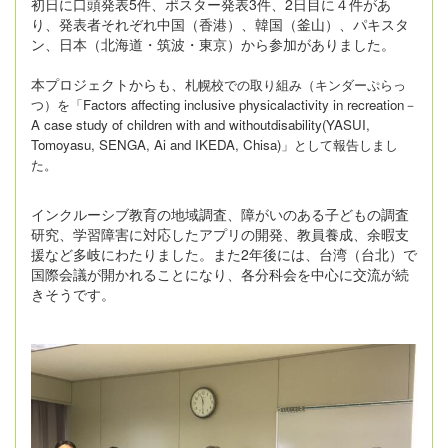
初日に口頭発表5件、ポスター発表3件、2日目に４件があ
り、発表者それぞれ中国（香港）、韓国（釜山）、パキスタ
ン、日本（北海道・筑波・東京）から参加がありました。
本プロジェクトからも、
札幌校での取り組み（キンダーぷらっ
つ）を「Factors affecting inclusive physicalactivity in recreation－
A case study of children with and withoutdisability(
YASUI,
Tomoyasu, SENGA, Ai and IKEDA, Chisa)」として報告しまし
た。
インクルーシブ教育の地域調査、障がいのある子どもの調査
研究、学習障害に対応したアプリの開発、教員養成、余暇支
援など多岐にわたりました。また2年後には、台湾（台北）で
国際会議が開かれることになり、各分科会を中心に交流が続
きそうです。