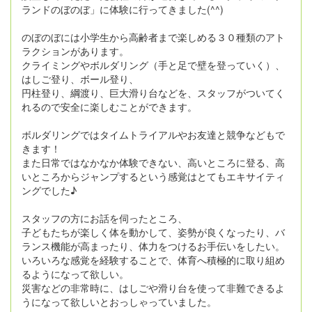
ランドのぼのぼ」に体験に行ってきました(^^)
のぼのぼには小学生から高齢者まで楽しめる３０種類のアト
ラクションがあります。
クライミングやボルダリング（手と足で壁を登っていく）、
はしご登り、ボール登り、
円柱登り、綱渡り、巨大滑り台などを、スタッフがついてく
れるので安全に楽しむことができます。
ボルダリングではタイムトライアルやお友達と競争などもで
きます！
また日常ではなかなか体験できない、高いところに登る、高
いところからジャンプするという感覚はとてもエキサイティ
ングでした♪
スタッフの方にお話を伺ったところ、
子どもたちが楽しく体を動かして、姿勢が良くなったり、バ
ランス機能が高まったり、体力をつけるお手伝いをしたい。
いろいろな感覚を経験することで、体育へ積極的に取り組め
るようになって欲しい。
災害などの非常時に、はしごや滑り台を使って非難できるよ
うになって欲しいとおっしゃっていました。