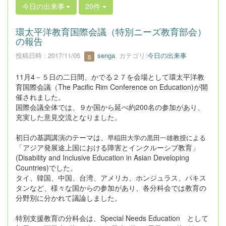
今日の出来事
20件
環太平洋教育国際会議（特別ニーズ教育部会）
の報告
投稿日時 : 2017/11/05
senga
カテゴリ:
今日の出来事
11月4－５日の二日間、かでる２７を会場として環太平洋教
育国際会議（The Pacific Rim Conference on Education)が開
催されました。
国際会議全体では、９か国から延べ約200名の参加があり、
充実した意見交流となりました。
初日の基調講演のテーマは、
早稲田大学の黒田一雄教授による
「アジア発展途上国における障害とインクルーシブ教育」
(Disability and Inclusive Education in Asian Developing
Countries)でした。
タイ、韓国、中国、台湾、アメリカ、ホンジュラス、パキス
タンなど、様々な国からの参加があり、各分科会では教育の
分野別に分かれて議論しました。
特別支援教育の分科会は、Special Needs Education として